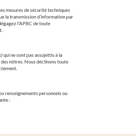
des mesures de sécurité techniques
ue la transmission d’information par
t dégagez l'APBC de toute
t.
 qui ne sont pas assujettis à la
r des nôtres. Nous déclinons toute
ectement.
vos renseignements personnels ou
nte :