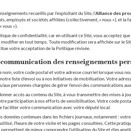
nseignements recueillis par l’exploitant du Site, l’
Alliance des pro
ts, employés et sociétés affiliées (collectivement, « nous »), et la
« vous »).
tique de confidentialité, car en utilisant ce Site, vous acceptez que 
a modifier en tout temps. Toute modification sera affichée sur le Sit
tue votre acceptation de la Politique révisée.
 et communication des renseignements pe
e nom, votre code postal et votre adresse courriel lorsque vous no
otre liste d’envoi ou à nos initiatives de mobilisation. Votre adres
e qu’aux personnes chargées de gérer l’envoi des communications au
nner accès au contenu du Site, à vous transmettre des mises à jour
votre participation à nos efforts de sensibilisation. Votre code pos
de faciliter votre communication avec votre député local.
 données contenues dans les fichiers journaux, notamment : votre 
 utilisé, l’heure de votre visite et les pages consultées. Cette pratiq
permettent de mieux comprendre l’utilisation du Site et d’en amél